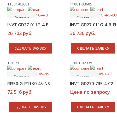
11001-03601
11001-03605
-----
-----
В корзину
В корзину
Сравнить
Сравнить
Хит
Хит
INVT GD27-011G-4-B
INVT GD27-011G-4-B-E
26 702 руб.
36 736 руб.
CДЕЛАТЬ ЗАЯВКУ
CДЕЛАТЬ ЗАЯВКУ
1-0173
11001-02335
-----
-----
В корзину
Купить
Сравнить
Сравнить
RI350-G-P11K0-45-NS
INVT GD270-7R5-4-C2
72 516 руб.
Цена по запросу
CДЕЛАТЬ ЗАЯВКУ
CДЕЛАТЬ ЗАЯВКУ