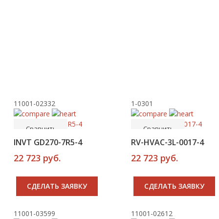
11001-02332
1-0301
-----
-----
В корзину
В корзину
Сравнить
Сравнить
INVT GD270-7R5-4
RV-HVAC-3L-0017-4
22 723 руб.
22 723 руб.
CДЕЛАТЬ ЗАЯВКУ
CДЕЛАТЬ ЗАЯВКУ
11001-03599
11001-02612
-----
-----
В корзину
В корзину