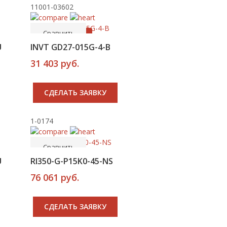
11001-03602
-----
В корзину
Сравнить
Рекомендуем
U
INVT GD27-015G-4-B
31 403 руб.
CДЕЛАТЬ ЗАЯВКУ
1-0174
-----
В корзину
Сравнить
U
RI350-G-P15K0-45-NS
76 061 руб.
CДЕЛАТЬ ЗАЯВКУ