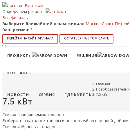
Определяем регион...
Все филиалы
Выберите ближайший к вам филиал
Москва
Санкт-Петерб
Ваш регион:
?
ПЕРЕЙТИ НА САЙТ ФИЛИАЛА
ОСТАТЬСЯ НА ЭТОМ САЙТЕ
Позвонить
8 (800) 707-15-56
info@ruselkom.ru
ПРОДУКТЫ
РЕШЕНИЯ
Конфигуратор
Избранное
КОНТАКТЫ
Главная
Преобразователи ч
НОВОСТИ
СЕРВИС
ГДЕ КУПИТЬ
7.5 кВт
7.5 кВт
Список сравниваемых товаров
Выберите в каталоге товары и воспользуйтесь опцией добави
Список избранных товаров