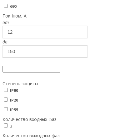
690
Ток Iном, А
от
до
Степень защиты
IP00
IP20
IP55
Количество входных фаз
3
Количество выходных фаз