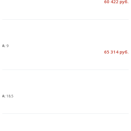
60 422 руб.
, А:
9
65 314 руб.
, А:
18.5