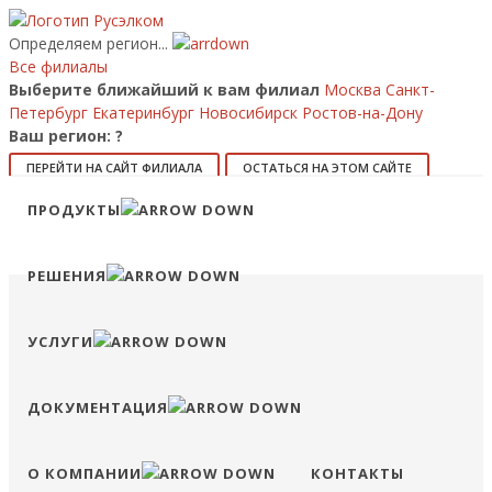
Определяем регион...
Все филиалы
Выберите ближайший к вам филиал
Москва
Санкт-
Петербург
Екатеринбург
Новосибирск
Ростов-на-Дону
Ваш регион:
?
ПЕРЕЙТИ НА САЙТ ФИЛИАЛА
ОСТАТЬСЯ НА ЭТОМ САЙТЕ
Позвонить
ПРОДУКТЫ
8 (800) 707-15-56
info@ruselkom.ru
Конфигуратор
Избранное
Сравнение
Войти
РЕШЕНИЯ
УСЛУГИ
ДОКУМЕНТАЦИЯ
О КОМПАНИИ
КОНТАКТЫ