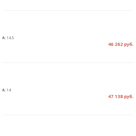
, А:
14.5
46 262 руб.
, А:
14
47 138 руб.