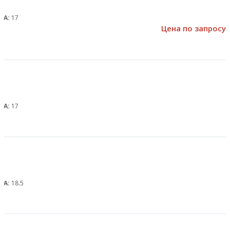
, А:
17
Цена по запросу
, А:
17
, А:
18.5