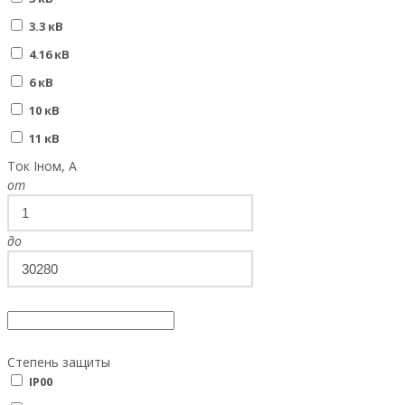
3.3 кВ
4.16 кВ
6 кВ
10 кВ
11 кВ
Ток Iном, А
от
до
Степень защиты
IP00