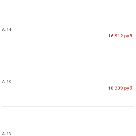
, А:
14
16 912 руб.
, А:
13
18 339 руб.
, А:
13