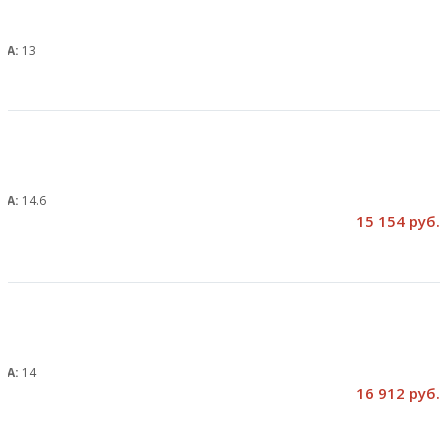
, А:
13
, А:
14.6
15 154 руб.
, А:
14
16 912 руб.