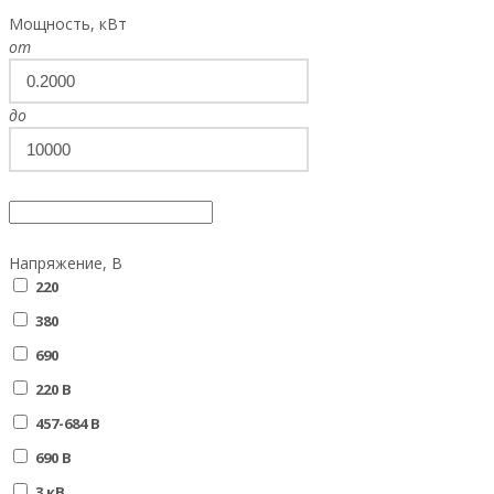
Мощность, кВт
от
до
Напряжение, В
220
380
690
220 В
457-684 В
690 В
3 кВ