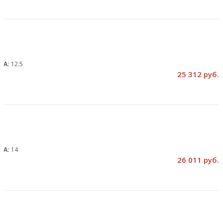
, А:
12.5
25 312 руб.
, А:
14
26 011 руб.