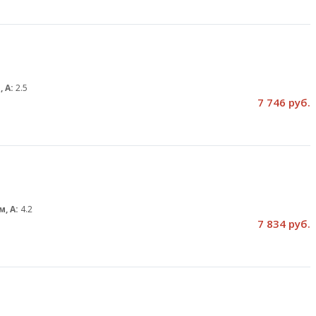
, А:
2.5
7 746 руб.
м, А:
4.2
7 834 руб.