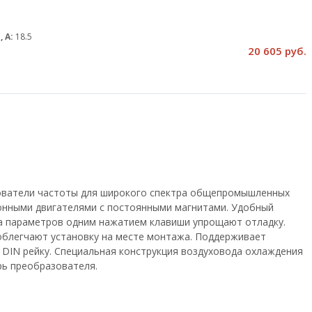
, А:
18.5
20 605 руб.
зователи частоты для широкого спектра общепромышленных
онными двигателями с постоянными магнитами. Удобный
ка параметров одним нажатием клавиши упрощают отладку.
облегчают установку на месте монтажа. Поддерживает
на DIN рейку. Специальная конструкция воздуховода охлаждения
рь преобразователя.