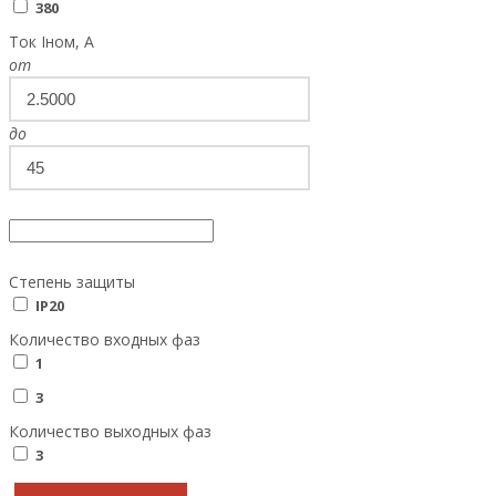
380
Ток Iном, А
от
до
Степень защиты
IP20
Количество входных фаз
1
3
Количество выходных фаз
3