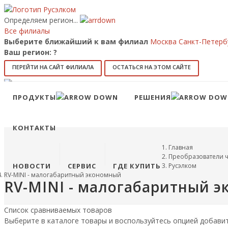
Определяем регион...
Все филиалы
Выберите ближайший к вам филиал
Москва
Санкт-Петерб
Ваш регион:
?
ПЕРЕЙТИ НА САЙТ ФИЛИАЛА
ОСТАТЬСЯ НА ЭТОМ САЙТЕ
Позвонить
8 (800) 707-15-56
info@ruselkom.ru
ПРОДУКТЫ
РЕШЕНИЯ
Конфигуратор
Избранное
КОНТАКТЫ
Главная
Преобразователи ч
НОВОСТИ
СЕРВИС
ГДЕ КУПИТЬ
Русэлком
RV-MINI - малогабаритный экономный
RV-MINI - малогабаритный 
Список сравниваемых товаров
Выберите в каталоге товары и воспользуйтесь опцией добави