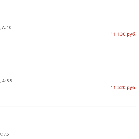
, А:
10
11 130 руб.
, А:
5.5
11 520 руб.
А:
7.5