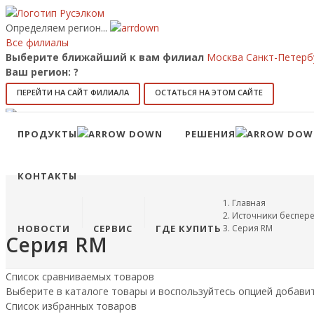
Определяем регион...
Все филиалы
Выберите ближайший к вам филиал
Москва
Санкт-Петерб
Ваш регион:
?
ПЕРЕЙТИ НА САЙТ ФИЛИАЛА
ОСТАТЬСЯ НА ЭТОМ САЙТЕ
Позвонить
8 (800) 707-15-56
info@ruselkom.ru
ПРОДУКТЫ
РЕШЕНИЯ
Конфигуратор
Избранное
КОНТАКТЫ
Главная
Источники беспер
НОВОСТИ
СЕРВИС
ГДЕ КУПИТЬ
Серия RM
Серия RM
Список сравниваемых товаров
Выберите в каталоге товары и воспользуйтесь опцией добави
Список избранных товаров