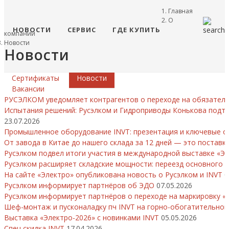
Главная
О
НОВОСТИ
СЕРВИС
ГДЕ КУПИТЬ
компании
Новости
Новости
Сертификаты
Новости
Вакансии
РУСЭЛКОМ уведомляет контрагентов о переходе на обязател
Испытания решений: Русэлком и Гидроприводы Конькова подтв
23.07.2026
Промышленное оборудование INVT: презентация и ключевые 
От завода в Китае до нашего склада за 12 дней — это постав
Русэлком подвел итоги участия в международной выставке «Э
Русэлком расширяет складские мощности: переезд основного 
На сайте «Электро» опубликована новость о Русэлком и INVT
0
Русэлком информирует партнёров об ЭДО
07.05.2026
Русэлком информирует партнёров о переходе на маркировку «
Шеф-монтаж и пусконаладку пч INVT на горно-обогатительно
Выставка «Электро-2026» с новинками INVT
05.05.2026
Cпец скидка INVT
17.04.2026