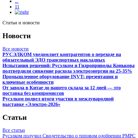
...
11
Статьи и новости
Новости
Все новости
РУСЭЛКОМ уведомляет контрагентов о переходе на
обязательный ЭДО транспортных накладных
Испытания решений: Русэлком и Гидроприводы Конькова
подтвердили снижение расхода электроэнергии на 25-35%
Промышленное оборудование INVT: презентация и
ключевые особенности
От завода в Китае до нашего склада за 12 дней — это
поставка без компромиссов
Русэлком подвел итоги участия в международной
выставке «Электро-2026»
Статьи
Все статьи
Русэлком получил Свидетельство о типовом одобрении РМРС