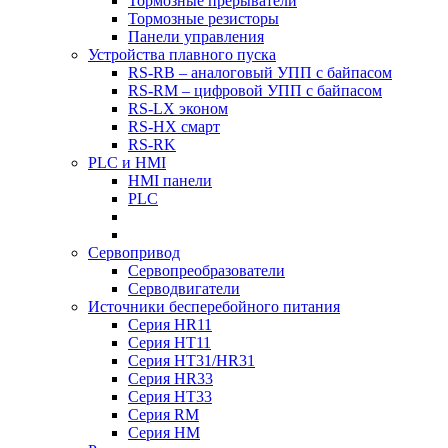
Тормозные прерыватели
Тормозные резисторы
Панели управления
Устройства плавного пуска
RS-RB – аналоговый УПП с байпасом
RS-RM – цифровой УПП с байпасом
RS-LX эконом
RS-HX смарт
RS-RK
PLC и HMI
HMI панели
PLC
Сервопривод
Сервопреобразователи
Серводвигатели
Источники бесперебойного питания
Серия HR11
Серия HT11
Серия HT31/HR31
Серия HR33
Серия HT33
Серия RM
Серия HM