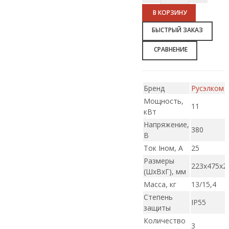
В КОРЗИНУ
БЫСТРЫЙ ЗАКАЗ
СРАВНЕНИЕ
Бренд
Русэлком
Мощность,
11
кВт
Напряжение,
380
В
Ток Iном, А
25
Размеры
223х475х2
(ШxВxГ), мм
Масса, кг
13/15,4
Степень
IP55
защиты
Количество
3