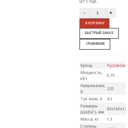
шт с НДС
В КОРЗИНУ
БЫСТРЫЙ ЗАКАЗ
СРАВНЕНИЕ
Бренд
Русэлком
Мощность,
0.75
кВт
Напряжение,
220
В
Ток Iном, А
4.2
Размеры
80х160х12
(ШxВxГ), мм
Масса, кг
1.3
Степень