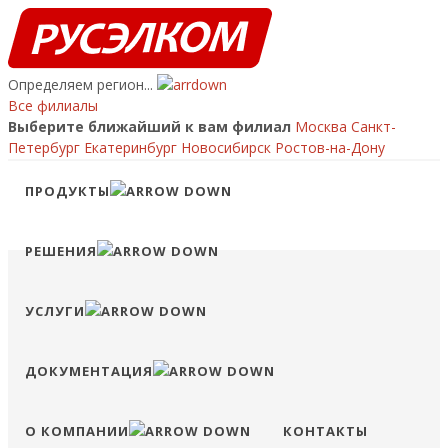
Определяем регион...
Все филиалы
Выберите ближайший к вам филиал
Москва
Санкт-
Петербург
Екатеринбург
Новосибирск
Ростов-на-Дону
Ваш регион:
?
ПРОДУКТЫ
ПЕРЕЙТИ НА САЙТ ФИЛИАЛА
ОСТАТЬСЯ НА ЭТОМ САЙТЕ
Позвонить
РЕШЕНИЯ
8 (800) 707-15-56
info@ruselkom.ru
Конфигуратор
Избранное
Сравнение
Войти
УСЛУГИ
ДОКУМЕНТАЦИЯ
О КОМПАНИИ
КОНТАКТЫ