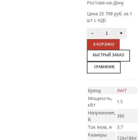
Ростове-на-Дону
Цена 25 798 руб. за 1
шт с НДС
В КОРЗИНУ
БЫСТРЫЙ ЗАКАЗ
СРАВНЕНИЕ
Бренд
INVT
Мощность,
1.5
кВт
Напряжение,
380
В
Ток Iном, А
3.7
Размеры
126х186х1