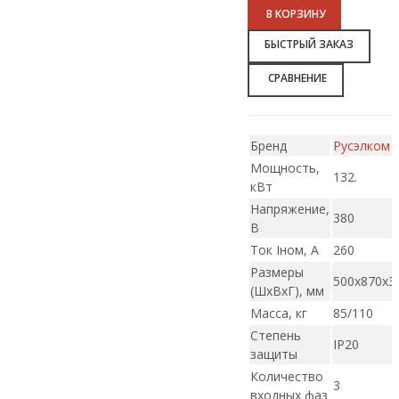
В КОРЗИНУ
БЫСТРЫЙ ЗАКАЗ
СРАВНЕНИЕ
Бренд
Русэлком
Мощность,
132.
кВт
Напряжение,
380
В
Ток Iном, А
260
Размеры
500х870х3
(ШxВxГ), мм
Масса, кг
85/110
Степень
IP20
защиты
Количество
3
входных фаз