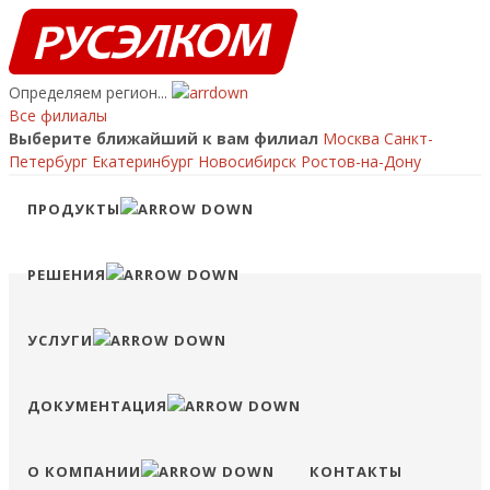
Определяем регион...
Все филиалы
Выберите ближайший к вам филиал
Москва
Санкт-
Петербург
Екатеринбург
Новосибирск
Ростов-на-Дону
Ваш регион:
?
ПРОДУКТЫ
ПЕРЕЙТИ НА САЙТ ФИЛИАЛА
ОСТАТЬСЯ НА ЭТОМ САЙТЕ
Позвонить
РЕШЕНИЯ
8 (800) 707-15-56
info@ruselkom.ru
Конфигуратор
Избранное
Сравнение
Войти
УСЛУГИ
ДОКУМЕНТАЦИЯ
О КОМПАНИИ
КОНТАКТЫ