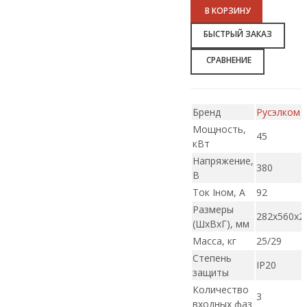
В КОРЗИНУ
БЫСТРЫЙ ЗАКАЗ
СРАВНЕНИЕ
Бренд
Русэлком
Мощность,
45
кВт
Напряжение,
380
В
Ток Iном, А
92
Размеры
282х560х2
(ШxВxГ), мм
Масса, кг
25/29
Степень
IP20
защиты
Количество
3
входных фаз