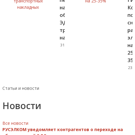
на
Ко
обязательный
по
ЭДО
сн
транспортных
ра
накладных
эл
на
31.07.2026
25
35
23.
Статьи и новости
Новости
Все новости
РУСЭЛКОМ уведомляет контрагентов о переходе на