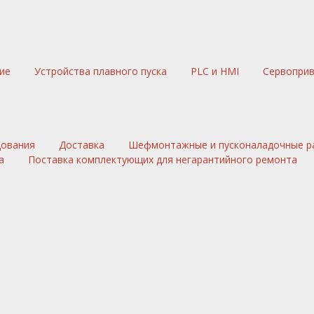
ние
Устройства плавного пуска
PLC и HMI
Сервопри
дования
Доставка
Шефмонтажные и пусконаладочные р
а
Поставка комплектующих для негарантийного ремонта