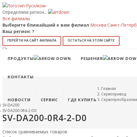
Определяем регион...
Все филиалы
Выберите ближайший к вам филиал
Москва
Санкт-Петерб
Ваш регион:
?
ПЕРЕЙТИ НА САЙТ ФИЛИАЛА
ОСТАТЬСЯ НА ЭТОМ САЙТЕ
Позвонить
8 (800) 707-15-56
info@ruselkom.ru
ПРОДУКТЫ
РЕШЕНИЯ
Конфигуратор
Избранное
КОНТАКТЫ
Главная
Сервопривод
НОВОСТИ
СЕРВИС
ГДЕ КУПИТЬ
Сервопреобразова
SV-DA200
SV-DA200-0R4-2-D0
SV-DA200-0R4-2-D0
Список сравниваемых товаров