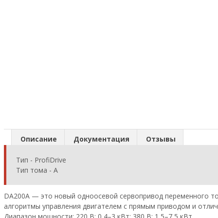
Описание
Документация
Отзывы
Тип - ProfiDrive
Тип тома - A
DA200A — это новый одноосевой сервопривод переменного ток
алгоритмы управления двигателем с прямым приводом и отли
Диапазон мощности: 220 В: 0,4–3 кВт; 380 В: 1,5–7,5 кВт