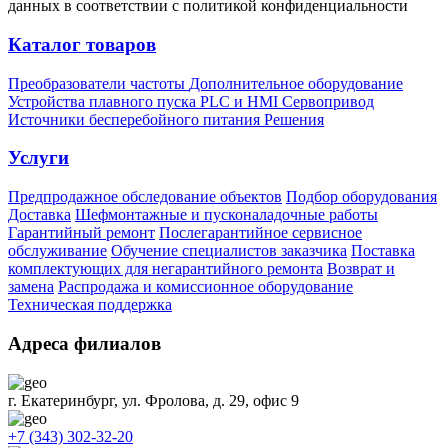
данных в соответствии с политикой конфиденциальности
Каталог товаров
Преобразователи частоты
Дополнительное оборудование
Устройства плавного пуска
PLC и HMI
Сервопривод
Источники бесперебойного питания
Решения
Услуги
Предпродажное обследование объектов
Подбор оборудования
Доставка
Шефмонтажные и пусконаладочные работы
Гарантийный ремонт
Послегарантийное сервисное
обслуживание
Обучение специалистов заказчика
Поставка
комплектующих для негарантийного ремонта
Возврат и
замена
Распродажа и комиссионное оборудование
Техническая поддержка
Адреса филиалов
г. Екатеринбург, ул. Фролова, д. 29, офис 9
+7 (343) 302-32-20