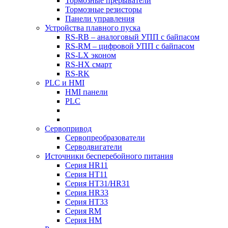
Тормозные прерыватели
Тормозные резисторы
Панели управления
Устройства плавного пуска
RS-RB – аналоговый УПП с байпасом
RS-RM – цифровой УПП с байпасом
RS-LX эконом
RS-HX смарт
RS-RK
PLC и HMI
HMI панели
PLC
Сервопривод
Сервопреобразователи
Серводвигатели
Источники бесперебойного питания
Серия HR11
Серия HT11
Серия HT31/HR31
Серия HR33
Серия HT33
Серия RM
Серия HM