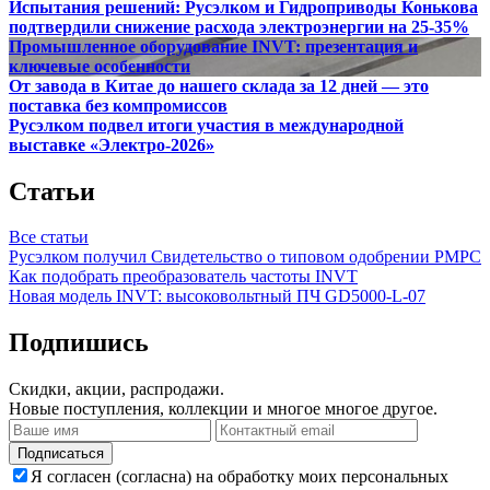
Испытания решений: Русэлком и Гидроприводы Конькова
подтвердили снижение расхода электроэнергии на 25-35%
Промышленное оборудование INVT: презентация и
ключевые особенности
От завода в Китае до нашего склада за 12 дней — это
поставка без компромиссов
Русэлком подвел итоги участия в международной
выставке «Электро-2026»
Статьи
Все статьи
Русэлком получил Свидетельство о типовом одобрении РМРС
Как подобрать преобразователь частоты INVT
Новая модель INVT: высоковольтный ПЧ GD5000-L-07
Подпишись
Скидки, акции, распродажи.
Новые поступления, коллекции и многое многое другое.
Подписаться
Я согласен (согласна) на обработку моих персональных