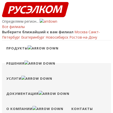
Определяем регион...
Все филиалы
Выберите ближайший к вам филиал
Москва
Санкт-
Петербург
Екатеринбург
Новосибирск
Ростов-на-Дону
Ваш регион:
?
ПРОДУКТЫ
ПЕРЕЙТИ НА САЙТ ФИЛИАЛА
ОСТАТЬСЯ НА ЭТОМ САЙТЕ
Позвонить
РЕШЕНИЯ
8 (800) 707-15-56
info@ruselkom.ru
Конфигуратор
Избранное
Сравнение
Войти
УСЛУГИ
ДОКУМЕНТАЦИЯ
О КОМПАНИИ
КОНТАКТЫ