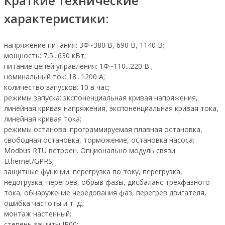
Краткие технические
характеристики:
напряжение питания: 3Ф~380 В, 690 В, 1140 В;
мощность: 7,5...630 кВт;
питание цепей управления: 1Ф~110...220 В ;
номинальный ток: 18...1200 А;
количество запусков: 10 в час;
режимы запуска: экспоненциальная кривая напряжения,
линейная кривая напряжения, экспоненциальная кривая тока,
линейная кривая тока;
режимы останова: программируемая плавная остановка,
свободная остановка, торможение, остановка насоса;
Modbus RTU встроен. Опционально модуль связи
Ethernet/GPRS;
защитные функции: перегрузка по току, перегрузка,
недогрузка, перегрев, обрыв фазы, дисбаланс трехфазного
тока, обнаружение чередования фаз, перегрев двигателя,
ошибка частоты и т. д.;
монтаж настенный;
степень защиты IP00;