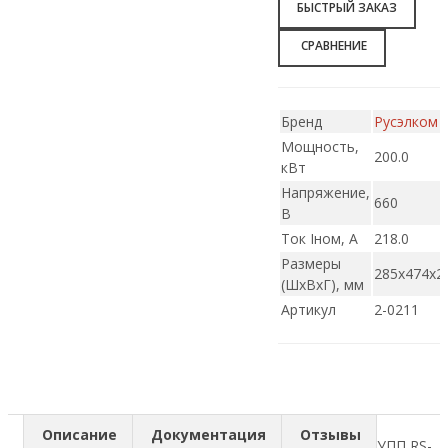
БЫСТРЫЙ ЗАКАЗ
СРАВНЕНИЕ
Бренд
Русэлком
Мощность,
200.0
кВт
Напряжение,
660
В
Ток Iном, А
218.0
Размеры
285x474x2
(ШxВxГ), мм
Артикул
2-0211
Описание
Документация
Отзывы
УПП RS-