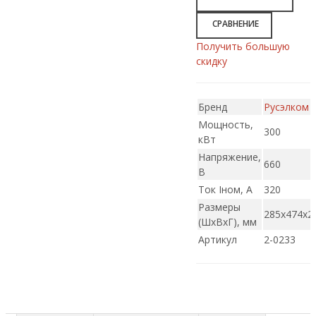
СРАВНЕНИЕ
Получить большую
скидку
Бренд
Русэлком
Мощность,
300
кВт
Напряжение,
660
В
Ток Iном, А
320
Размеры
285x474x2
(ШxВxГ), мм
Артикул
2-0233