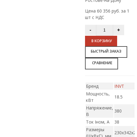
Ростове-на-Дону
Цена 60 356 руб. за 1
шт с НДС
В КОРЗИНУ
БЫСТРЫЙ ЗАКАЗ
СРАВНЕНИЕ
Бренд
INVT
Мощность,
18.5
кВт
Напряжение,
380
В
Ток Iном, А
38
Размеры
230х342х2
(ШxВxГ), мм