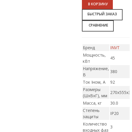
В КОРЗИНУ
БЫСТРЫЙ ЗАКАЗ
СРАВНЕНИЕ
Бренд
INVT
Мощность,
45
кВт
Напряжение,
380
В
Ток Iном, А
92
Размеры
270х555х3
(ШxВxГ), мм
Масса, кг
30.0
Степень
IP20
защиты
Количество
3
входных фаз