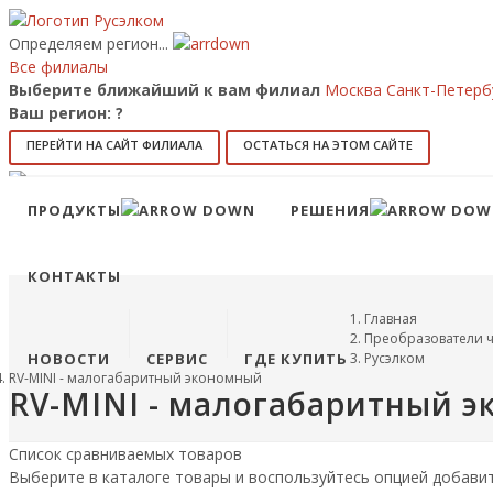
Определяем регион...
Все филиалы
Выберите ближайший к вам филиал
Москва
Санкт-Петерб
Ваш регион:
?
ПЕРЕЙТИ НА САЙТ ФИЛИАЛА
ОСТАТЬСЯ НА ЭТОМ САЙТЕ
Позвонить
8 (800) 707-15-56
info@ruselkom.ru
ПРОДУКТЫ
РЕШЕНИЯ
Конфигуратор
Избранное
КОНТАКТЫ
Главная
Преобразователи ч
НОВОСТИ
СЕРВИС
ГДЕ КУПИТЬ
Русэлком
RV-MINI - малогабаритный экономный
RV-MINI - малогабаритный 
Список сравниваемых товаров
Выберите в каталоге товары и воспользуйтесь опцией добави