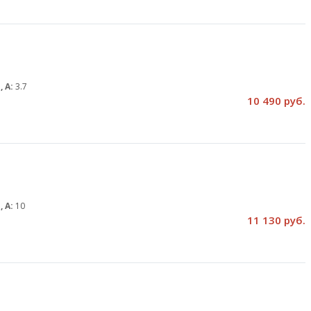
, А:
3.7
10 490 руб.
, А:
10
11 130 руб.