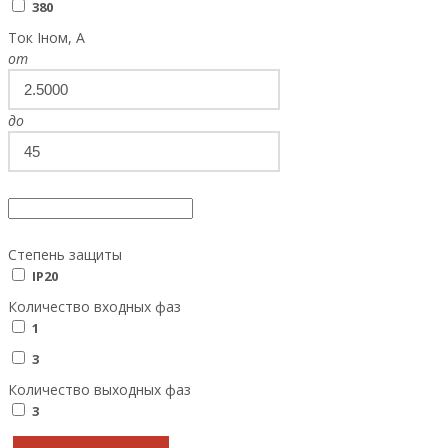
380
Ток Iном, А
от
до
Степень защиты
IP20
Количество входных фаз
1
3
Количество выходных фаз
3