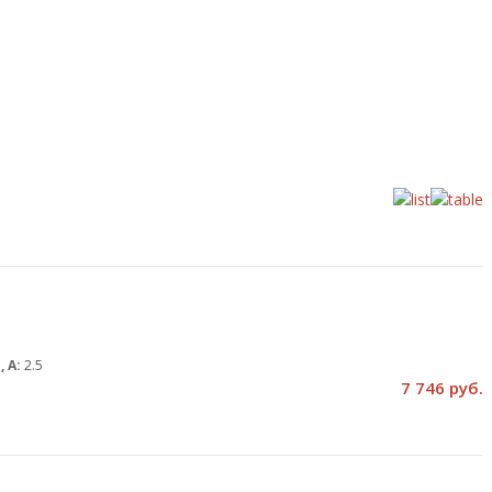
, А:
2.5
7 746 руб.