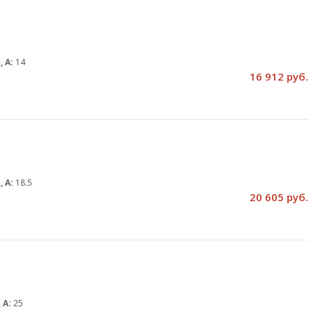
, А:
14
16 912 руб.
, А:
18.5
20 605 руб.
 А:
25