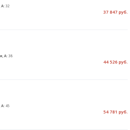
 А:
32
37 847 руб.
м, А:
38
44 526 руб.
 А:
45
54 781 руб.