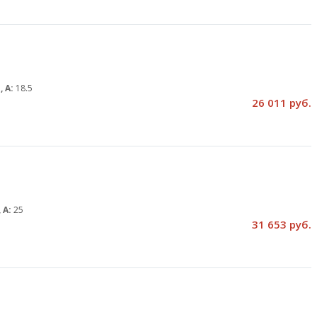
, А:
18.5
26 011 руб.
 А:
25
31 653 руб.