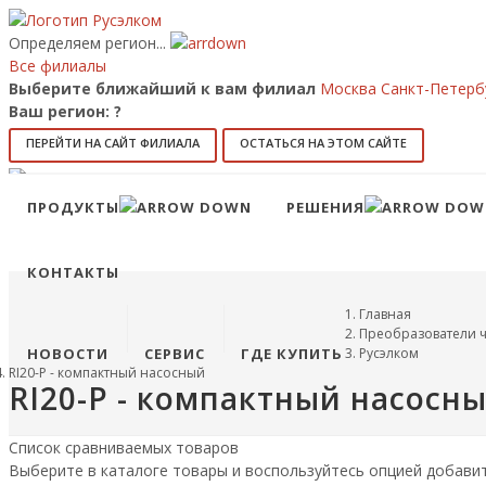
Определяем регион...
Все филиалы
Выберите ближайший к вам филиал
Москва
Санкт-Петерб
Ваш регион:
?
ПЕРЕЙТИ НА САЙТ ФИЛИАЛА
ОСТАТЬСЯ НА ЭТОМ САЙТЕ
Позвонить
8 (800) 707-15-56
info@ruselkom.ru
ПРОДУКТЫ
РЕШЕНИЯ
Конфигуратор
Избранное
КОНТАКТЫ
Главная
Преобразователи ч
НОВОСТИ
СЕРВИС
ГДЕ КУПИТЬ
Русэлком
RI20-P - компактный насосный
RI20-P - компактный насосн
Список сравниваемых товаров
Выберите в каталоге товары и воспользуйтесь опцией добави