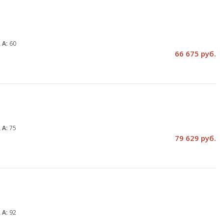
 А:
60
66 675 руб.
 А:
75
79 629 руб.
 А:
92