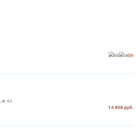
, А:
4.2
14 808 руб.