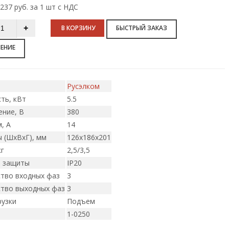
237 руб. за 1 шт с НДС
В КОРЗИНУ
БЫСТРЫЙ ЗАКАЗ
НЕНИЕ
Русэлком
ть, кВт
5.5
ние, В
380
, А
14
 (ШxВxГ), мм
126х186х201
кг
2,5/3,5
ь защиты
IP20
тво входных фаз
3
тво выходных фаз
3
рузки
Подъем
1-0250