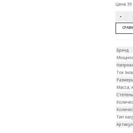
Цена 39 
СРАВ
Бренд
Мощнос
Напряже
Ток Iном
Размеры
Масса, 
Степен
Количес
Количес
Тип наг
Артикул