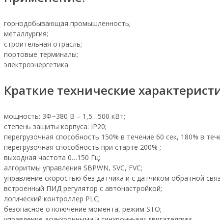
горнодобывающая промышленность;
металлургия;
строительная отрасль;
портовые терминалы;
электроэнергетика.
Краткие технические характерист
мощность: 3Ф~380 В – 1,5…500 кВт;
степень защиты корпуса: IP20;
перегрузочная способность 150% в течение 60 сек, 180% в тече
перегрузочная способность при старте 200% ;
выходная частота 0…150 Гц;
алгоритмы управления SBPWN, SVC, FVC;
управление скоростью без датчика и с датчиком обратной связ
встроенный ПИД регулятор с автонастройкой;
логический контроллер PLC;
безопасное отключение момента, режим STO;
управление асинхронными и синхронными двигателями;