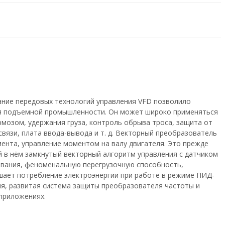
вание передовых технологий управления VFD позволило
ля подъемной промышленности. Он может широко применяться
рмозом, удержания груза, контроль обрыва троса, защита от
вязи, плата ввода-вывода и т. д. Векторный преобразователь
мента, управление моментом на валу двигателя. Это прежде
й в нём замкнутый векторный алгоритм управления с датчиком
ования, феноменальную перегрузочную способность,
шает потребление электроэнергии при работе в режиме ПИД-
я, развитая система защиты преобразователя частоты и
приложениях.