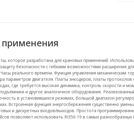
и применения
тоты, которое разработана для крановых применений. Использо
 защиту безопасности с гибкими возможностями расширения д
 Часы реального времени. Функция управления механическим то
ра параметров двигателя. Платы энкодеров, платы протоколов с
дах, где требуется высокая динамика, контроль скорости и мо
 подъёмники и другое аналогичное оборудование. Реализованны
очность в установившихся режимах, большой диапазон регулир
мах. Встроенная функция энергосбережения существенно умень
овых и дискретных входов/выходов. Простота программировани
йсов позволяют использовать RI350-19 в самых разнообразных 