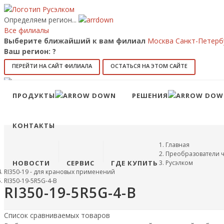
Определяем регион...
Все филиалы
Выберите ближайший к вам филиал
Москва
Санкт-Петерб
Ваш регион:
?
ПЕРЕЙТИ НА САЙТ ФИЛИАЛА
ОСТАТЬСЯ НА ЭТОМ САЙТЕ
Позвонить
8 (800) 707-15-56
info@ruselkom.ru
ПРОДУКТЫ
РЕШЕНИЯ
Конфигуратор
Избранное
КОНТАКТЫ
Главная
Преобразователи ч
НОВОСТИ
СЕРВИС
ГДЕ КУПИТЬ
Русэлком
RI350-19 - для крановых применений
RI350-19-5R5G-4-B
RI350-19-5R5G-4-B
Список сравниваемых товаров