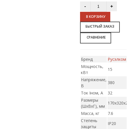
В КОРЗИНУ
БЫСТРЫЙ ЗАКАЗ
СРАВНЕНИЕ
Бренд
Русэлком
Мощность,
15
кВт
Напряжение,
380
В
Ток Iном, А
32
Размеры
170х320х2
(ШxВxГ), мм
Масса, кг
7.6
Степень
IP20
защиты