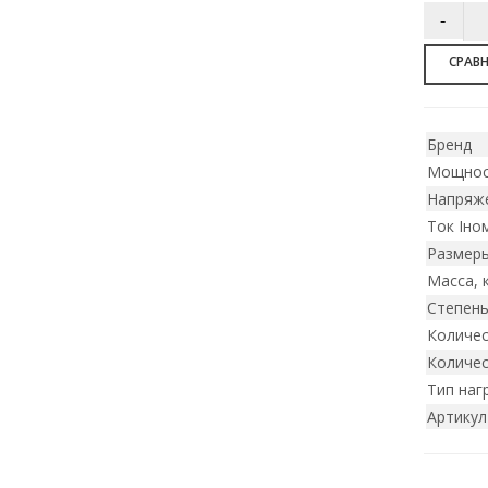
СРАВ
Бренд
Мощнос
Напряже
Ток Iном
Размеры
Масса, 
Степен
Количес
Количес
Тип наг
Артикул