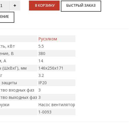
В КОРЗИНУ
БЫСТРЫЙ ЗАКАЗ
НЕНИЕ
Русэлком
ть, кВт
5.5
ние, В
380
, А
14
 (ШxВxГ), мм
146х256х171
кг
3.2
ь защиты
IP20
тво входных фаз
3
тво выходных фаз
3
рузки
Насос вентилятор
1-0093