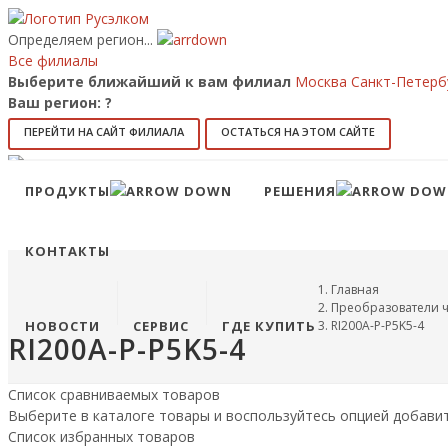
Определяем регион...
Все филиалы
Выберите ближайший к вам филиал
Москва
Санкт-Петерб
Ваш регион:
?
ПЕРЕЙТИ НА САЙТ ФИЛИАЛА
ОСТАТЬСЯ НА ЭТОМ САЙТЕ
Позвонить
8 (800) 707-15-56
info@ruselkom.ru
ПРОДУКТЫ
РЕШЕНИЯ
Конфигуратор
Избранное
КОНТАКТЫ
Главная
Преобразователи ч
НОВОСТИ
СЕРВИС
ГДЕ КУПИТЬ
RI200A-P-P5K5-4
RI200A-P-P5K5-4
Список сравниваемых товаров
Выберите в каталоге товары и воспользуйтесь опцией добави
Список избранных товаров