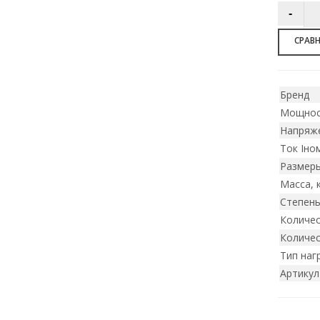
СРАВ
Бренд
Мощнос
Напряже
Ток Iном
Размеры
Масса, 
Степен
Количес
Количес
Тип наг
Артикул