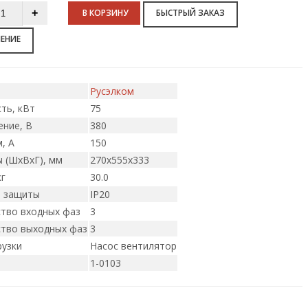
В КОРЗИНУ
БЫСТРЫЙ ЗАКАЗ
НЕНИЕ
Русэлком
ть, кВт
75
ние, В
380
, А
150
 (ШxВxГ), мм
270х555х333
кг
30.0
ь защиты
IP20
тво входных фаз
3
тво выходных фаз
3
рузки
Насос вентилятор
1-0103