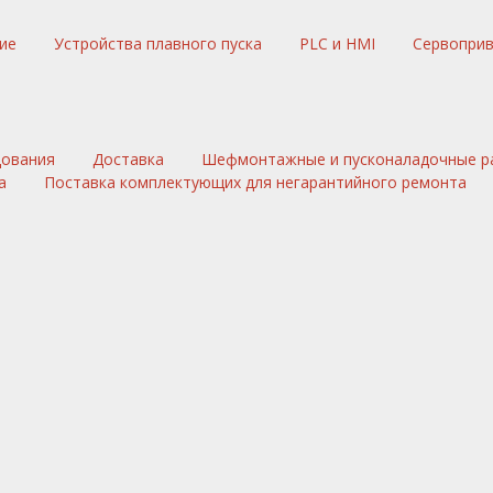
ние
Устройства плавного пуска
PLC и HMI
Сервопри
дования
Доставка
Шефмонтажные и пусконаладочные р
а
Поставка комплектующих для негарантийного ремонта