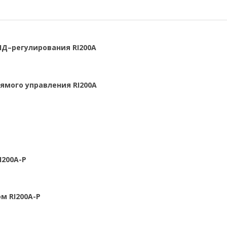
ИД–регулирования RI200A
ямого управления RI200A
I200A-P
м RI200A-P