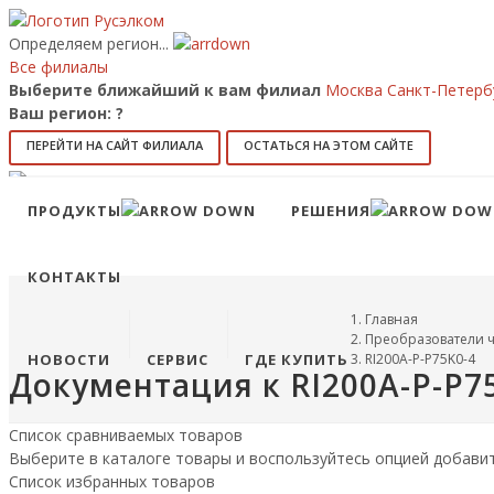
Определяем регион...
Все филиалы
Выберите ближайший к вам филиал
Москва
Санкт-Петерб
Ваш регион:
?
ПЕРЕЙТИ НА САЙТ ФИЛИАЛА
ОСТАТЬСЯ НА ЭТОМ САЙТЕ
Позвонить
8 (800) 707-15-56
info@ruselkom.ru
ПРОДУКТЫ
РЕШЕНИЯ
Конфигуратор
Избранное
КОНТАКТЫ
Главная
Преобразователи ч
НОВОСТИ
СЕРВИС
ГДЕ КУПИТЬ
RI200A-P-P75K0-4
Документация к RI200A-P-P7
Список сравниваемых товаров
Выберите в каталоге товары и воспользуйтесь опцией добави
Список избранных товаров