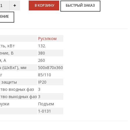
В КОРЗИНУ
БЫСТРЫЙ ЗАКАЗ
НЕНИЕ
Русэлком
ть, кВт
132.
ние, В
380
, А
260
 (ШxВxГ), мм
500х870х360
кг
85/110
ь защиты
IP20
тво входных фаз
3
тво выходных фаз
3
рузки
Подъем
1-0131