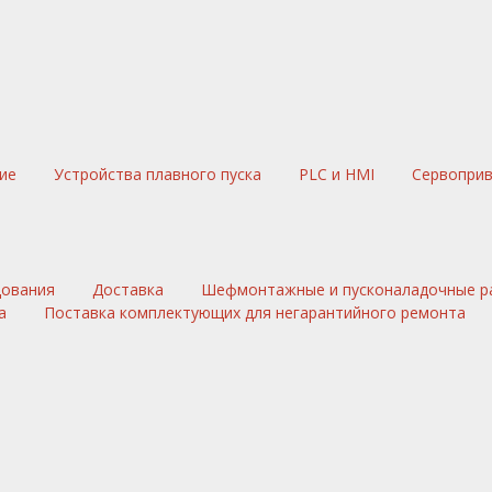
ние
Устройства плавного пуска
PLC и HMI
Сервопри
дования
Доставка
Шефмонтажные и пусконаладочные р
а
Поставка комплектующих для негарантийного ремонта