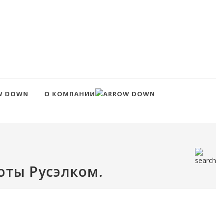
О КОМПАНИИ
оты Русэлком.