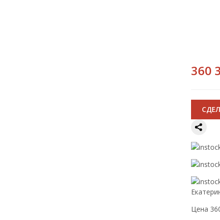
360 
CДЕЛ
Екатери
Цена 360