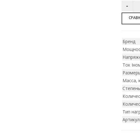
СРАВ
Бренд
Мощнос
Напряже
Ток Iном
Размеры
Масса, 
Степен
Количес
Количес
Тип наг
Артикул