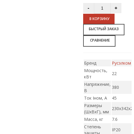
В КОРЗИНУ
БЫСТРЫЙ ЗАКАЗ
СРАВНЕНИЕ
Бренд
Русэлком
Мощность,
22
кВт
Напряжение,
380
В
Ток Iном, А
45
Размеры
230х342х2
(ШxВxГ), мм
Масса, кг
7.6
Степень
IP20
защиты