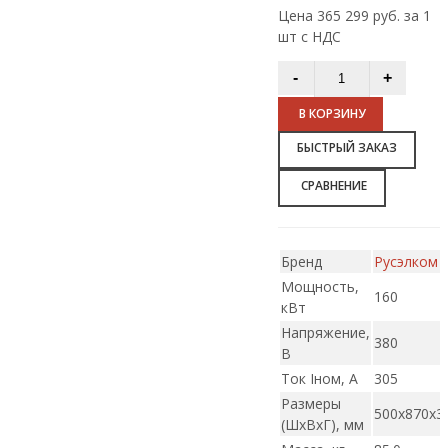
Цена 365 299 руб. за 1
шт с НДС
В КОРЗИНУ
БЫСТРЫЙ ЗАКАЗ
СРАВНЕНИЕ
Бренд
Русэлком
Мощность,
160
кВт
Напряжение,
380
В
Ток Iном, А
305
Размеры
500х870х3
(ШxВxГ), мм