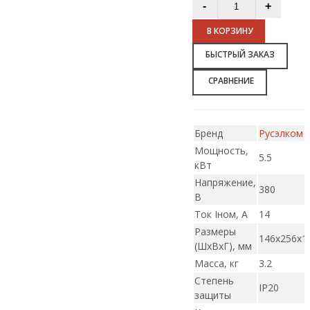
В КОРЗИНУ
БЫСТРЫЙ ЗАКАЗ
СРАВНЕНИЕ
Бренд
Русэлком
Мощность,
5.5
кВт
Напряжение,
380
В
Ток Iном, А
14
Размеры
146х256х1
(ШxВxГ), мм
Масса, кг
3.2
Степень
IP20
защиты